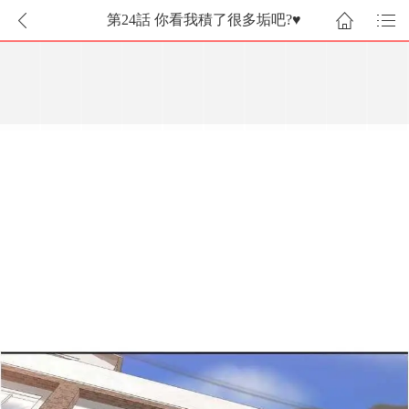
第24話 你看我積了很多垢吧?♥